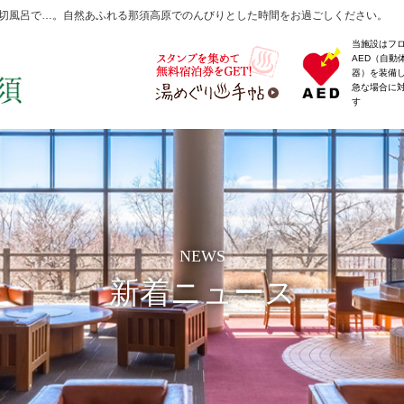
切風呂で…。自然あふれる那須高原でのんびりとした時間をお過ごしください。
当施設はフ
AED（自動
器）を装備
急な場合に
す
NEWS
新着ニュース