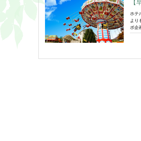
【
ホテ
より
ボ企