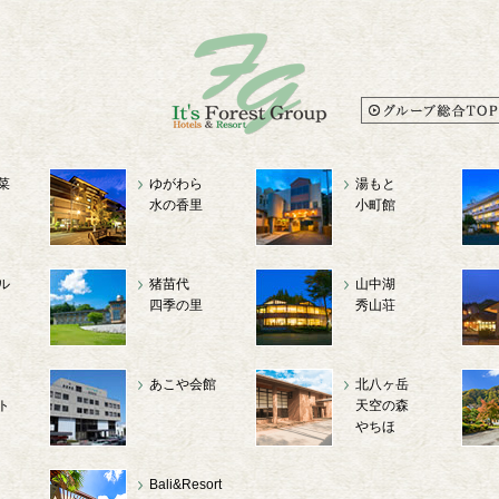
菜
ゆがわら
湯もと
水の香里
小町館
ル
猪苗代
山中湖
四季の里
秀山荘
あこや会館
北八ヶ岳
ト
天空の森
やちほ
Bali&Resort