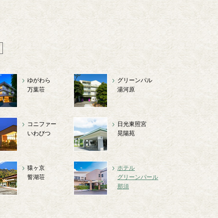
ゆがわら
グリーンパル
万葉荘
湯河原
コニファー
日光東照宮
いわびつ
晃陽苑
猿ヶ京
ホテル
誓湖荘
グリーンパール
那須