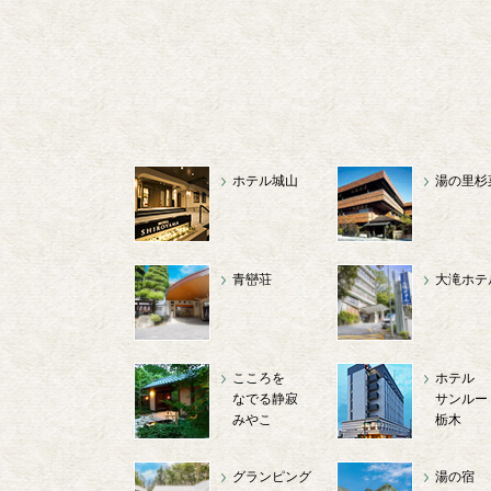
ホテル城山
湯の里杉
青巒荘
大滝ホテ
こころを
ホテル
なでる静寂
サンルー
みやこ
栃木
グランピング
湯の宿