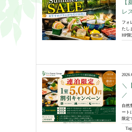
【
レ
フォ
たし
HP限
2026.
＼
／
自然
ート
限定
Tag