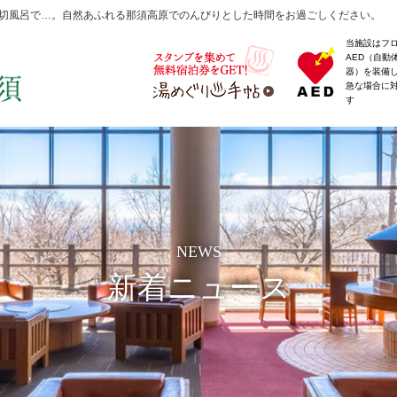
切風呂で…。自然あふれる那須高原でのんびりとした時間をお過ごしください。
当施設はフ
AED（自動
器）を装備
急な場合に
す
NEWS
新着ニュース