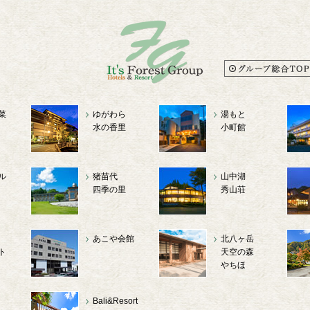
菜
ゆがわら
湯もと
水の香里
小町館
ル
猪苗代
山中湖
四季の里
秀山荘
あこや会館
北八ヶ岳
ト
天空の森
やちほ
Bali&Resort