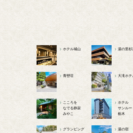
ホテル城山
湯の里杉
青巒荘
大滝ホテ
こころを
ホテル
なでる静寂
サンルー
みやこ
栃木
グランピング
湯の宿