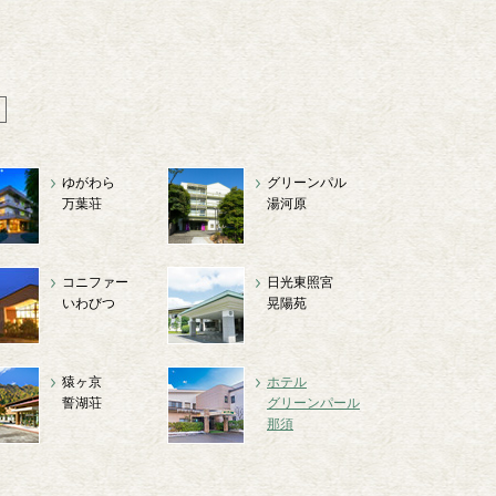
ゆがわら
グリーンパル
万葉荘
湯河原
コニファー
日光東照宮
いわびつ
晃陽苑
猿ヶ京
ホテル
誓湖荘
グリーンパール
那須