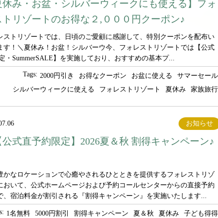
夏休み・お盆・シルバーウィークにも使える】フォ
ストリゾートのお得な２,０００円クーポン♪
レストリゾートでは、日頃のご愛顧に感謝して、特別クーポンを配布い
ます！＼夏休み！お盆！シルバーウ今、フォレストリゾートでは【公式
定・SummerSALE】を実施しており、おすすめの基本プ...
Tags:
2000円引き
お得なクーポン
お盆に使える
サマーセール
シルバーウィークに使える
フォレストリゾート
夏休み
家族旅行
07.06
お知らせ
【公式直予約限定】2026夏＆秋 割得キャンペーン♪
豊かなロケーションで心癒やされるひとときを提供するフォレストリゾ
において、公式ホームページおよび予約コールセンターからの直接予約
で、宿泊料金が割引される『割得キャンペーン』を実施いたします...
s:
1名無料
5000円割引
割得キャンペーン
夏＆秋
夏休み
子ども得得