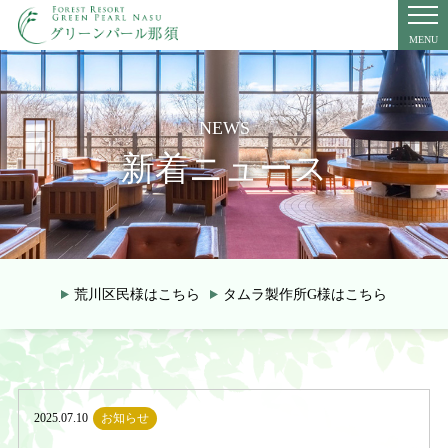
MENU
トップページ
施設の
魅力
NEWS
お風呂
お料理
新着ニュース
客室
館内施設
周辺観光
教育旅行・合宿
交通
アクセス
プライバシーポリシー
荒川区民様はこちら
タムラ製作所G様はこちら
湯めぐり手帖
新着ニュース
ご予約プラン一覧
2025.07.10
お知らせ